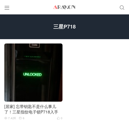


三星P718
[居家] 忘带钥匙不是什么事儿
了！三星指纹电子锁P718入手
7.42K
6
0


