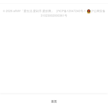
© 2026
aRAY「爱生活.爱剁手.爱折腾」
沪ICP备12047240号-1
沪公网安备
31023002000361号
首页