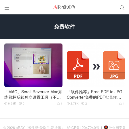


免费软件
「MAC」Scroll Reverser Mac系
「软件推荐」Free PDF to JPG
统鼠标反转独立设置工具（不影
Converter免费的PDF批量转图
响触控板设置）
片的工具
6.98K
0
1
2.78K
2
1






© 2026
aRAY「爱生活.爱剁手.爱折腾」
沪ICP备12047240号-1
沪公网安备