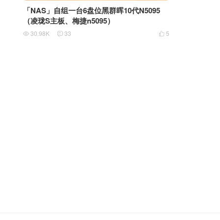
「NAS」自组一台6盘位黑群晖10代N5095
（凌珑S主板、梅捷n5095）
30.98K
33
5


