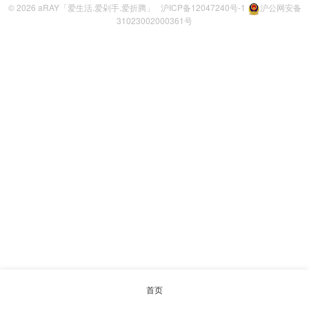
© 2026
aRAY「爱生活.爱剁手.爱折腾」
沪ICP备12047240号-1
沪公网安备
31023002000361号
首页