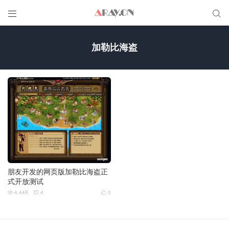


加勒比海盗
朋友开发的网页版加勒比海盗正
式开放测试
4.44K
4
0


