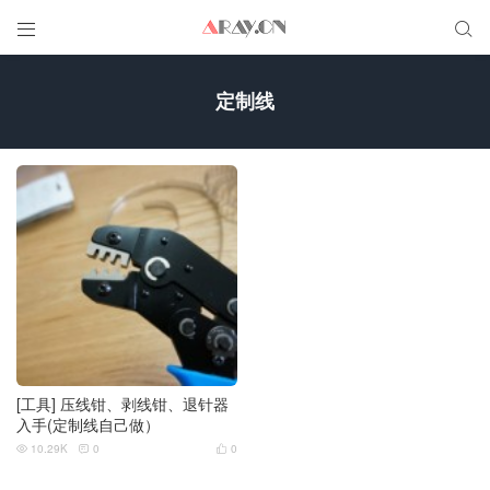


定制线
[工具] 压线钳、剥线钳、退针器
入手(定制线自己做）
10.29K
0
0


