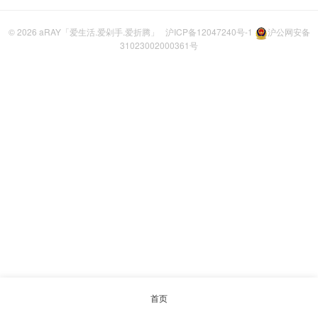
© 2026
aRAY「爱生活.爱剁手.爱折腾」
沪ICP备12047240号-1
沪公网安备
31023002000361号
首页