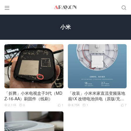


小米
「折腾」小米电视盒子3代（MD
「改装」小米米家直流变频落地
Z-16-AA）刷固件（线刷）
扇1X 改锂电池供电（原版/充电
宝/DIY电池包3个方案）
2.11K
0
1
8.75K
1
7





