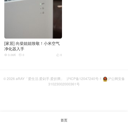
[家居] 向柴姐姐致敬！小米空气
净化器入手
3.06K
0
0



© 2026
aRAY「爱生活.爱剁手.爱折腾」
沪ICP备12047240号-1
沪公网安备
31023002000361号
首页