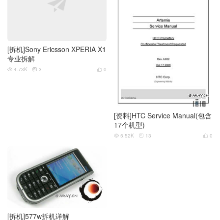
[拆机]Sony Ericsson XPERIA X1
专业拆解
4.73K
3
0



[资料]HTC Service Manual(包含
17个机型)
5.52K
13
0



[拆机]577w拆机详解