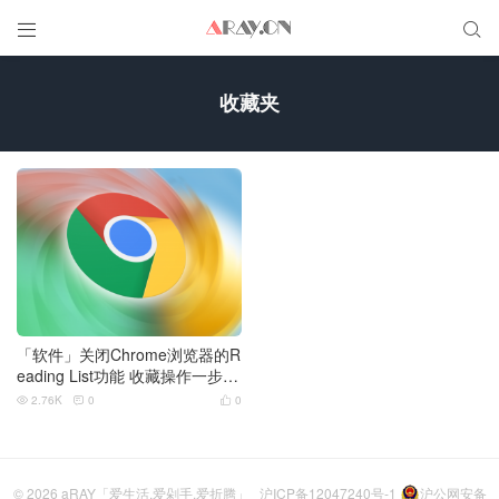


收藏夹
「软件」关闭Chrome浏览器的R
eading List功能 收藏操作一步完
成
2.76K
0
0



© 2026
aRAY「爱生活.爱剁手.爱折腾」
沪ICP备12047240号-1
沪公网安备