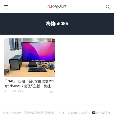


梅捷n5095
「NAS」自组一台6盘位黑群晖1
0代N5095（凌珑S主板、梅捷n5
095）
30.98K
33
5



© 2026
aRAY「爱生活.爱剁手.爱折腾」
沪ICP备12047240号-1
沪公网安备