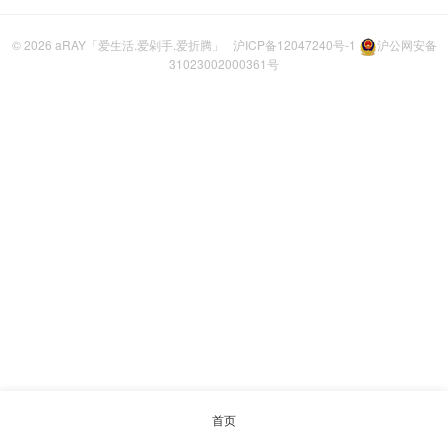
© 2026
aRAY「爱生活.爱剁手.爱折腾」
沪ICP备12047240号-1
沪公网安备
31023002000361号
首页