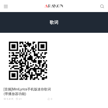


歌词
[音频]MiniLyrics手机版迷你歌词
(带播放器功能)
5.81K
21
0


