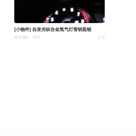
[小物件] 自发光钛合金氚气灯管钥匙链
5.32K
2
0


