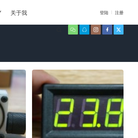
Y
关于我
登陆
注册





