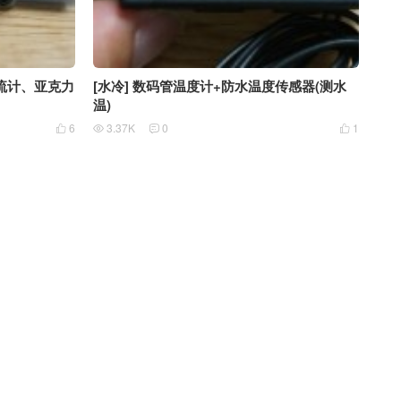
水流计、亚克力
[水冷] 数码管温度计+防水温度传感器(测水
温)
6
3.37K
0
1



