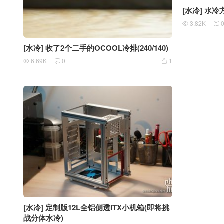
[水冷] 水
3.82K


[水冷] 收了2个二手的OCOOL冷排(240/140)
6.69K
0
1



[水冷] 定制版12L全铝侧透ITX小机箱(即将挑
战分体水冷)