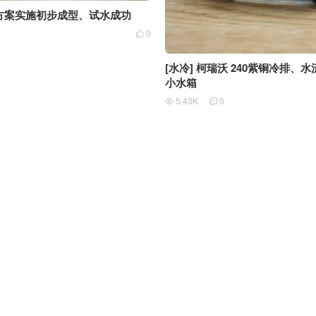
冷方案实施初步成型、试水成功
0
0

[水冷] 柯瑞沃 240紫铜冷排、
小水箱
5.43K
0

