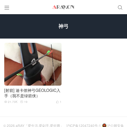


神弓
[射箭] 迪卡侬神弓GEOLOGIC入
手（我不是绿箭侠）
21.73K
19
1



© 2026
aRAY「爱生活.爱剁手.爱折腾」
沪ICP备12047240号-1
沪公网安备