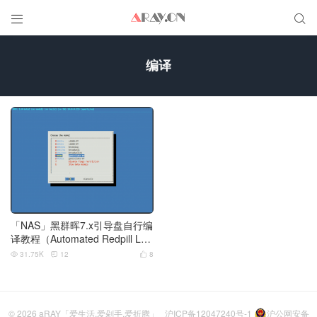


编译
「NAS」黑群晖7.x引导盘自行编
译教程（Automated Redpill Loa
der）
31.75K
12
8



© 2026
aRAY「爱生活.爱剁手.爱折腾」
沪ICP备12047240号-1
沪公网安备