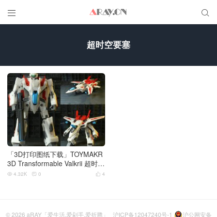


超时空要塞
「3D打印图纸下载」TOYMAKR
3D Transformable Valkrii 超时空
要塞
4.32K
0
4



© 2026
aRAY「爱生活.爱剁手.爱折腾」
沪ICP备12047240号-1
沪公网安备