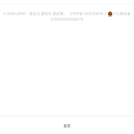
© 2026
aRAY「爱生活.爱剁手.爱折腾」
沪ICP备12047240号-1
沪公网安备
31023002000361号
首页