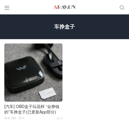


车挣盒子
[汽车] OBD盒子玩花样 “会挣钱
的”车挣盒子(已更新App部分)
6.78K
4
0


