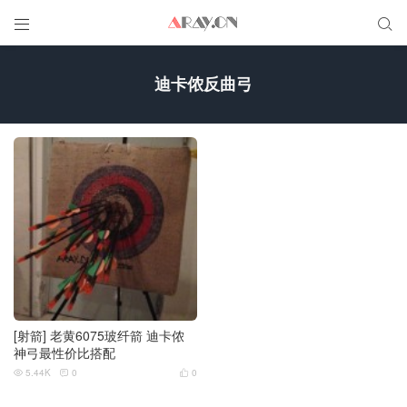


迪卡侬反曲弓
[射箭] 老黄6075玻纤箭 迪卡侬
神弓最性价比搭配
5.44K
0
0


