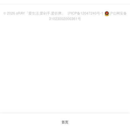
© 2026
aRAY「爱生活.爱剁手.爱折腾」
沪ICP备12047240号-1
沪公网安备
31023002000361号
首页