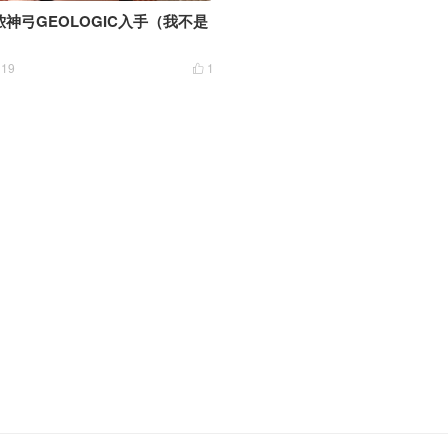
卡侬神弓GEOLOGIC入手（我不是
19
1
