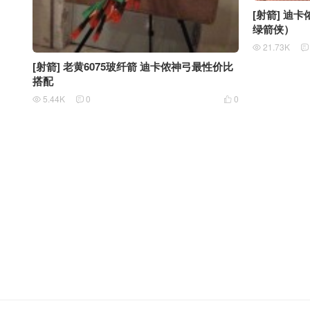
[射箭] 迪
绿箭侠）
21.73K


[射箭] 老黄6075玻纤箭 迪卡侬神弓最性价比
搭配
5.44K
0
0


