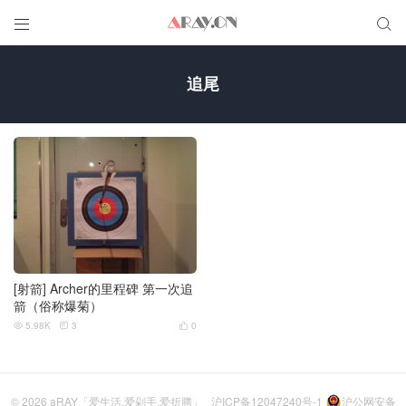


追尾
[射箭] Archer的里程碑 第一次追
箭（俗称爆菊）
5.98K
3
0



© 2026
aRAY「爱生活.爱剁手.爱折腾」
沪ICP备12047240号-1
沪公网安备