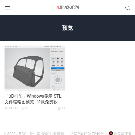


预览
「3D打印」Windows显示.STL
文件缩略图预览（2款免费软
件）
15.19K
0
15



© 2026
aRAY「爱生活.爱剁手.爱折腾」
沪ICP备12047240号-1
沪公网安备