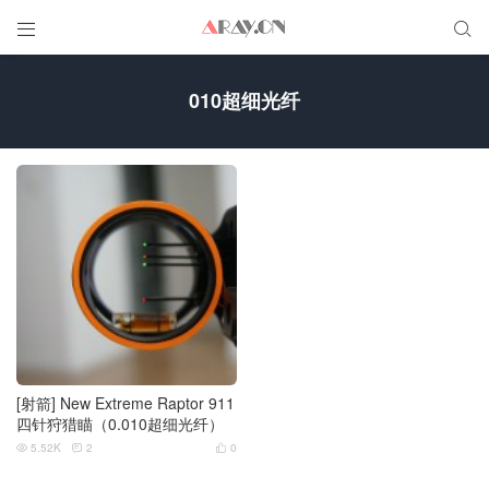


010超细光纤
[射箭] New Extreme Raptor 911
四针狩猎瞄（0.010超细光纤）
5.52K
2
0


