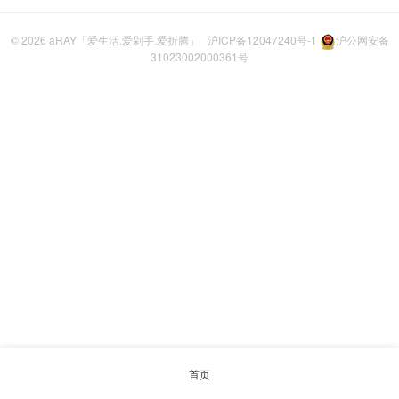
© 2026
aRAY「爱生活.爱剁手.爱折腾」
沪ICP备12047240号-1
沪公网安备
31023002000361号
首页