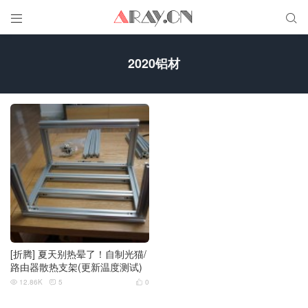


2020铝材
[折腾] 夏天别热晕了！自制光猫/
路由器散热支架(更新温度测试)
12.86K
5
0


