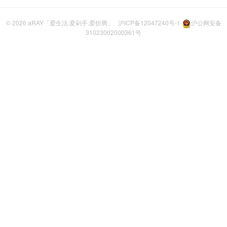
© 2026
aRAY「爱生活.爱剁手.爱折腾」
沪ICP备12047240号-1
沪公网安备
31023002000361号