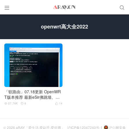


openwrt高大全2022
「软路由」07.18更新 OpenWR
T版本推荐 最新eSir佛跳墙、高
大全、精品小包（附下载）
57.79K
8
14



© 2026
aRAY「爱生活.爱剁手.爱折腾」
沪ICP备12047240号-1
沪公网安备