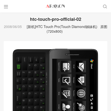


htc-touch-pro-official-02
2008/06/05
[新机]HTC Touch Pro(Touch Diamond姊妹机)
原图
(720x800)