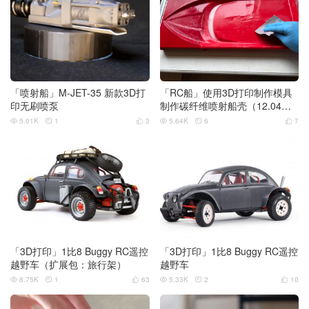
「喷射船」M-JET-35 新款3D打
「RC船」使用3D打印制作模具
印无刷喷泵
制作碳纤维喷射船壳（12.04更
新）
5.01K
1
3
5.64K
6
7






「3D打印」1比8 Buggy RC遥控
「3D打印」1比8 Buggy RC遥控
越野车（扩展包：旅行架）
越野车
8.75K
1
63
5.33K
2
10





