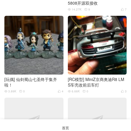
5808开源双接收
14.27K
9
7



[玩偶] 仙剑蜀山七圣终于集齐
[RC模型] MiniZ京商奥迪R8 LM
啦！
S车壳改前后车灯
3.89K
0
4
6.66K
0
3






首页