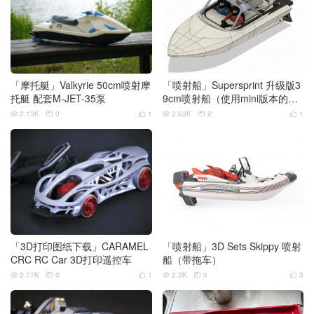
「摩托艇」Valkyrie 50cm喷射摩
「喷射船」Supersprint 升级版3
托艇 配套M-JET-35泵
9cm喷射船（使用mini版本的M-
JET-35喷泵）
2.13K
0
1
2.63K
2
1






「3D打印图纸下载」CARAMEL
「喷射船」3D Sets Skippy 喷射
CRC RC Car 3D打印遥控车
船（带拖车）
2.77K
0
1
2.3K
0
3





