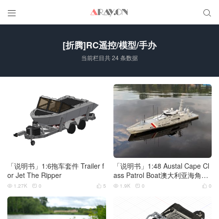


[折腾]RC遥控/模型/手办
当前栏目共 24 条数据
「说明书」1:6拖车套件 Trailer f
「说明书」1:48 Austal Cape Cl
or Jet The Ripper
ass Patrol Boat澳大利亚海角级
巡逻艇
1.27K
0
5
1.9K
0
0





