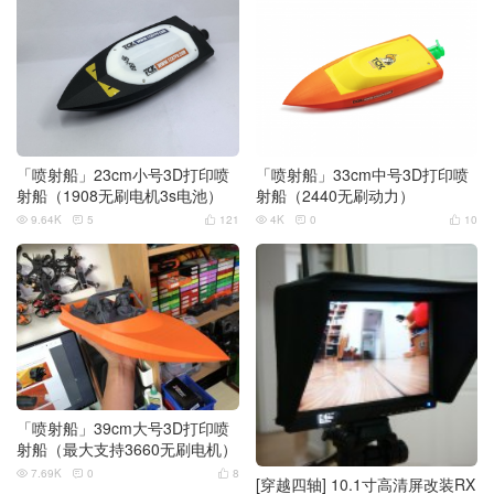
「喷射船」23cm小号3D打印喷
「喷射船」33cm中号3D打印喷
射船（1908无刷电机3s电池）
射船（2440无刷动力）
9.64K
5
121
4K
0
10






「喷射船」39cm大号3D打印喷
射船（最大支持3660无刷电机）
7.69K
0
8



[穿越四轴] 10.1寸高清屏改装RX