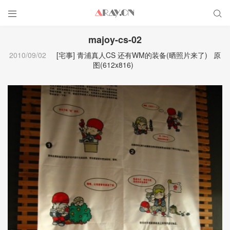


majoy-cs-02
2010/09/02
[宅事] 青浦真人CS 还有WM的装备(晒照片来了)
原
图(612x816)