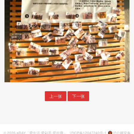
上一张
下一张
© 2026
aRAY「爱生活.爱剁手.爱折腾」
沪ICP备12047240号-1
沪公网安备