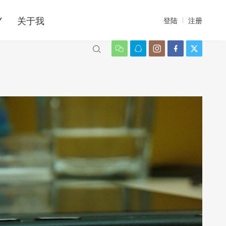
Y
关于我
登陆
注册





