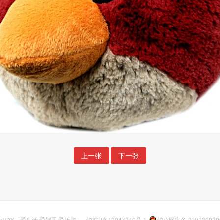
上一张
下一张
aRAY「爱生活.爱剁手.爱折腾」
沪ICP备12047240号-1
沪公网安备 310230020