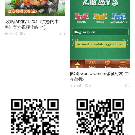
[攻略]Angry Birds《愤怒的小
鸟》官方视频攻略(全)
7.41K
5
3



[iOS] Game Center诚征好友(中
介勿扰)
6.15K
9
0


