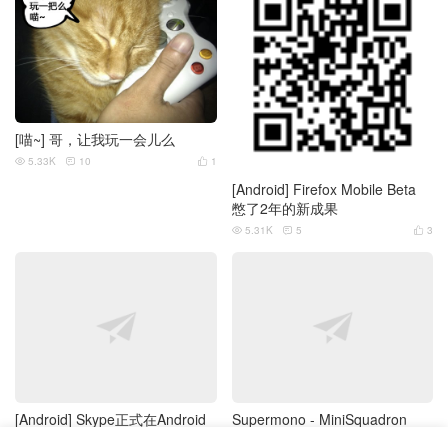
[喵~] 哥，让我玩一会儿么
5.33K
10
1



[Android] Firefox Mobile Beta
憋了2年的新成果
5.31K
5
3



[Android] Skype正式在Android
Supermono - MiniSquadron
Market上架
4.59K
3
0


