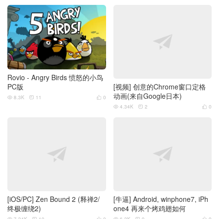
Rovio - Angry Birds 愤怒的小鸟
PC版
[视频] 创意的Chrome窗口定格
动画(来自Google日本)
8.3K
11
0



4.34K
2
0



[iOS/PC] Zen Bound 2 (释禅2/
[牛逼] Android, winphone7, iPh
终极缠绕2)
one4 再来个烤鸡翅如何