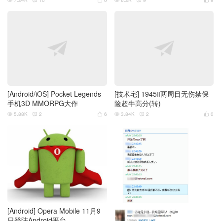
7.24K
10
0
6.2K
9
9






[Android/iOS] Pocket Legends
[技术宅] 1945Ⅱ两周目无伤禁保
手机3D MMORPG大作
险超牛高分(转)
5.88K
2
6
3.84K
2
0






[Android] Opera Mobile 11月9
日登陆Android平台