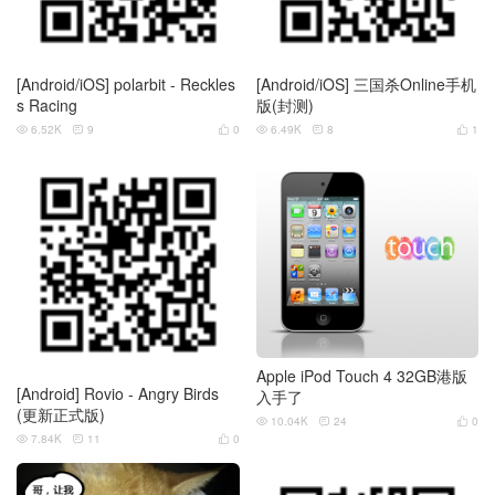
[Android/iOS] polarbit - Reckles
[Android/iOS] 三国杀Online手机
s Racing
版(封测)
6.52K
9
0
6.49K
8
1






Apple iPod Touch 4 32GB港版
[Android] Rovio - Angry Birds
入手了
(更新正式版)
10.04K
24
0



7.84K
11
0


