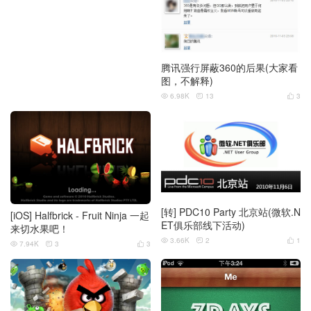
腾讯强行屏蔽360的后果(大家看
图，不解释)
6.98K
13
3



[转] PDC10 Party 北京站(微软.N
[iOS] Halfbrick - Fruit Ninja 一起
ET俱乐部线下活动)
来切水果吧！
3.66K
2
1



7.94K
3
3


