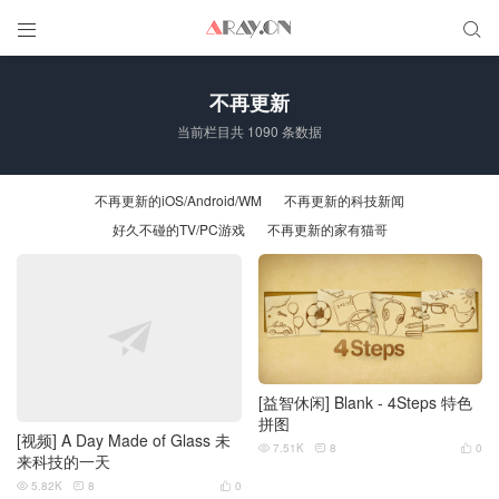


不再更新
当前栏目共 1090 条数据
不再更新的iOS/Android/WM
不再更新的科技新闻
好久不碰的TV/PC游戏
不再更新的家有猫哥
[益智休闲] Blank - 4Steps 特色
拼图
[视频] A Day Made of Glass 未
7.51K
8
0



来科技的一天
5.82K
8
0


