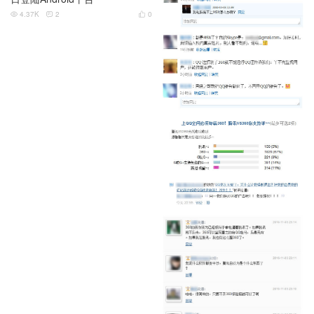
4.37K
2
0


