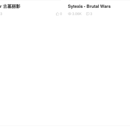
der 古墓丽影
Sytexis - Brutal Wars
13
0
3.06K
3


