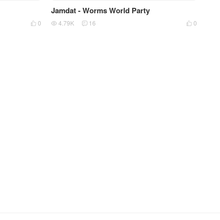
Jamdat - Worms World Party
0
4.79K
16
0



