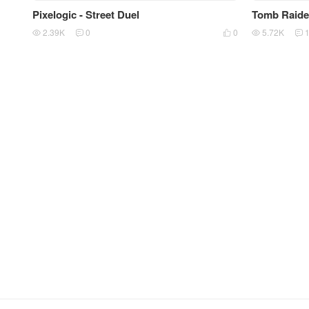
Pixelogic - Street Duel
Tomb Rai
2.39K
0
0
5.72K




