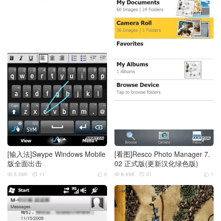
[输入法]Swype Windows Mobile
[看图]Resco Photo Manager 7.
版全面出击
02 正式版(更新汉化绿色版)
5.39K
11
0
8.45K
21
1





