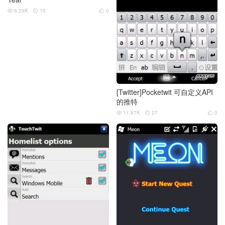
6.29K
10
0



[Twitter]Pocketwit 可自定义API
的推特
11.87K
27
0


