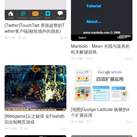
[Twitter]TouchTwit 界面超赞的T
witter客户端(献给墙外的朋友)
5.4K
13
0



Manbolo - Meon 光线与道具的
机关解谜游戏
4.56K
5
0



[地图]Goolge Latitude 纵横的4
个扩展应用
[Webgame]云之秘境 全Flash的
回合制网页游戏
4.45K
7
0



5.34K
43
1


