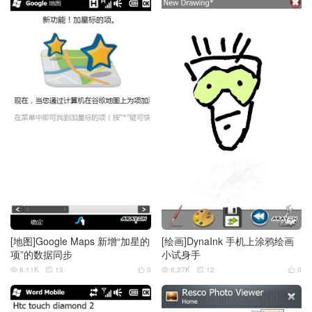
[地图]Google Maps 新增“加星的
[绘画]DynaInk 手机上涂鸦绘画
项”的数据同步
小试身手
6.11K
13
0
6.27K
12
0





