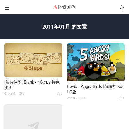


2011年01月 的文章
[益智休闲] Blank - 4Steps 特色
Rovio - Angry Birds 愤怒的小鸟
拼图
PC版
7.51K
8
0



8.3K
11
0


