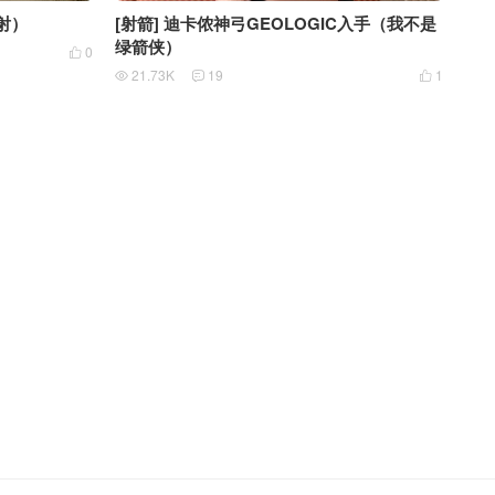
射）
[射箭] 迪卡侬神弓GEOLOGIC入手（我不是
绿箭侠）
0

21.73K
19
1


