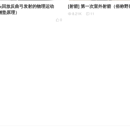
镜头回放反曲弓发射的物理运动
[射箭] 第一次室外射箭（俗称野
侧垫原理）
8.21K
11


0
0
