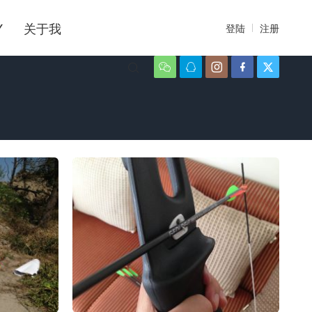
Y
关于我
登陆
注册





