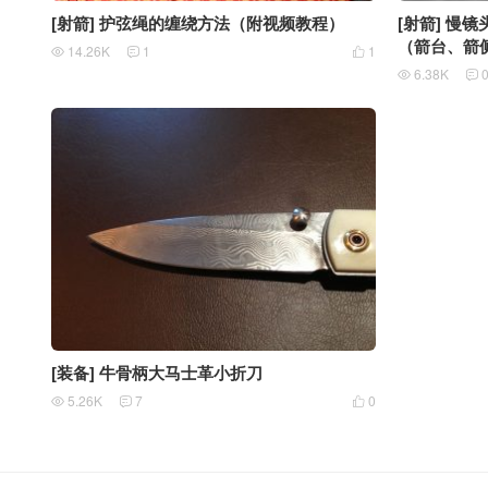
[射箭] 护弦绳的缠绕方法（附视频教程）
[射箭] 慢
（箭台、箭
14.26K
1
1



6.38K


[装备] 牛骨柄大马士革小折刀
5.26K
7
0


