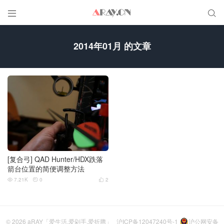


2014年01月 的文章
[复合弓] QAD Hunter/HDX跌落
箭台位置的简便调整方法
7.21K
0
2



© 2026
aRAY「爱生活.爱剁手.爱折腾」
沪ICP备12047240号-1
沪公网安备