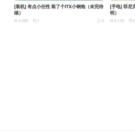
[装机] 有点小任性 装了个ITX小钢炮（未完待
[手电] 菲尼克
续）
明）
3.59K
1
0
3.11K




