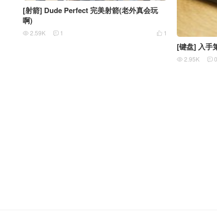
[射箭] Dude Perfect 完美射箭(老外真会玩
啊)
2.59K
1
1



[键盘] 入手
2.95K

