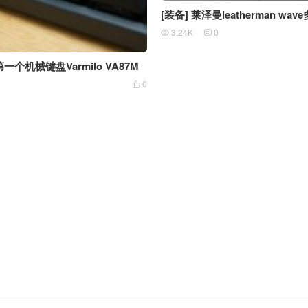
[装备] 莱泽曼leatherman wa
3.24K
0


第一个机械键盘Varmilo VA87M
0
0
