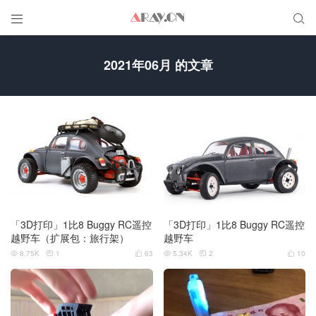


2021年06月 的文章
「3D打印」1比8 Buggy RC遥控
「3D打印」1比8 Buggy RC遥控
越野车（扩展包：旅行架）
越野车
8.75K
1
63
5.34K
2
10





