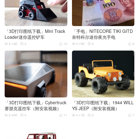
「3D打印图纸下载」Mini Track
「手电」NITECORE TIKI GITD
Loader迷你遥控铲车
奈特科尔迷你夜光手电
5.13K
0
10
3.15K
0
6






「3D打印图纸下载」Cybertruck
「3D打印图纸下载」1944 WILL
赛朋克遥控车（附安装视频）
YS JEEP（附安装视频）
5.45K
0
11
4.11K
0
7





