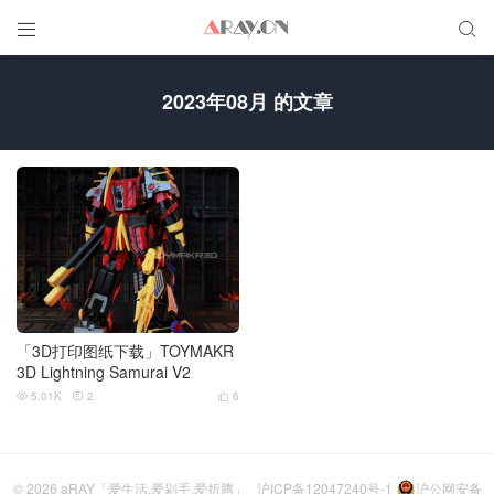


2023年08月 的文章
「3D打印图纸下载」TOYMAKR
3D Lightning Samurai V2
5.01K
2
6



© 2026
aRAY「爱生活.爱剁手.爱折腾」
沪ICP备12047240号-1
沪公网安备