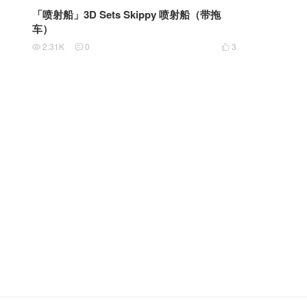
「喷射船」3D Sets Skippy 喷射船（带拖
车）
2.31K
0
3


