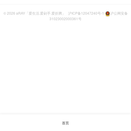
© 2026
aRAY「爱生活.爱剁手.爱折腾」
沪ICP备12047240号-1
沪公网安备
31023002000361号
首页