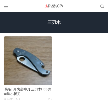


三刃木
[装备] 开快递神刀 三刃木H03仿
蜘蛛小折刀
8.39K
6
0


