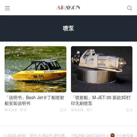


喷泵
「说明书」Bash Jet卡丁船喷射
「喷射船」M-JET-35 新款3D打
船安装说明书
印无刷喷泵
2.51K
0
0
5.01K
1
3






© 2026
aRAY「爱生活.爱剁手.爱折腾」
沪ICP备12047240号-1
沪公网安备