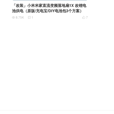
「改装」小米米家直流变频落地扇1X 改锂电
池供电（原版/充电宝/DIY电池包3个方案）
8.75K
1
7


