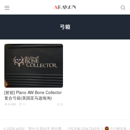


弓箱
[射箭] Plano AW Bone Collector
复合弓箱(美国亚马逊海淘)
6.86K
11
2



© 2026
aRAY「爱生活.爱剁手.爱折腾」
沪ICP备12047240号-1
沪公网安备