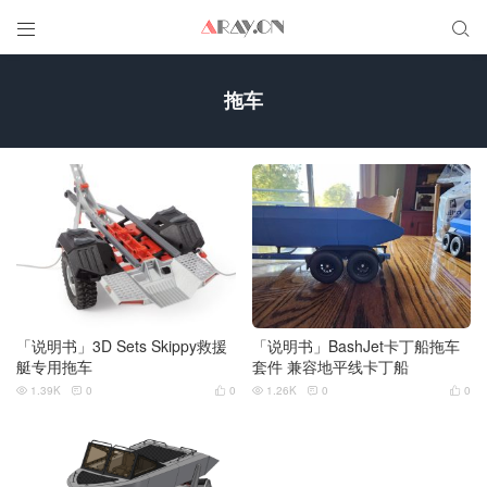


拖车
「说明书」3D Sets Skippy救援
「说明书」BashJet卡丁船拖车
艇专用拖车
套件 兼容地平线卡丁船
1.39K
0
0
1.26K
0
0





