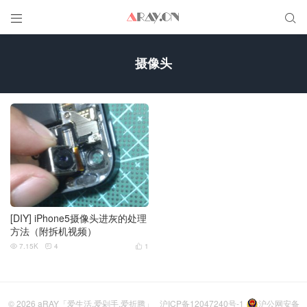


摄像头
[DIY] iPhone5摄像头进灰的处理
方法（附拆机视频）
7.15K
4
1



© 2026
aRAY「爱生活.爱剁手.爱折腾」
沪ICP备12047240号-1
沪公网安备