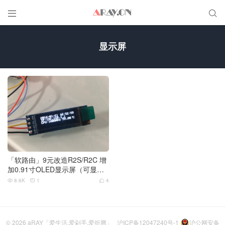


显示屏
「软路由」9元改造R2S/R2C 增
加0.91寸OLED显示屏（可显示
时间/后台IP地址/CPU频率/温度/
8.6K
1
4



网速）
© 2026
aRAY「爱生活.爱剁手.爱折腾」
沪ICP备12047240号-1
沪公网安备