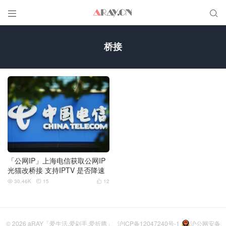


桥接
「公网IP」上海电信获取公网IP
光猫改桥接 支持IPTV 是否降速
30.46K
15
12



© 2026
aRAY「爱生活.爱剁手.爱折腾」
沪ICP备12047240号-1
沪公网安备