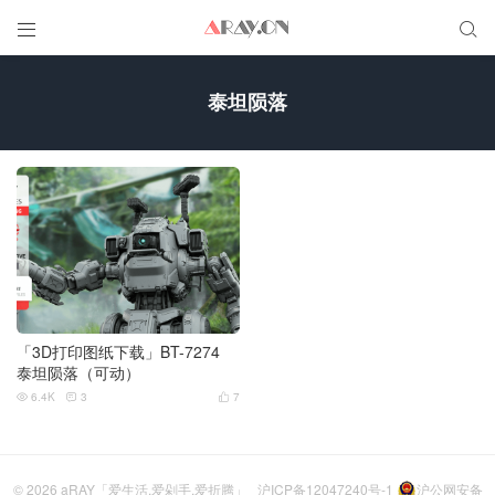


泰坦陨落
「3D打印图纸下载」BT-7274
泰坦陨落（可动）
6.4K
3
7



© 2026
aRAY「爱生活.爱剁手.爱折腾」
沪ICP备12047240号-1
沪公网安备