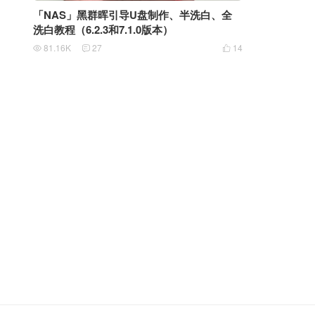
「NAS」黑群晖引导U盘制作、半洗白、全
洗白教程（6.2.3和7.1.0版本）
81.16K
27
14


