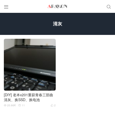


清灰
[DIY] 老本x201重获青春三部曲
清灰、换SSD、换电池
20.66K
11
2


