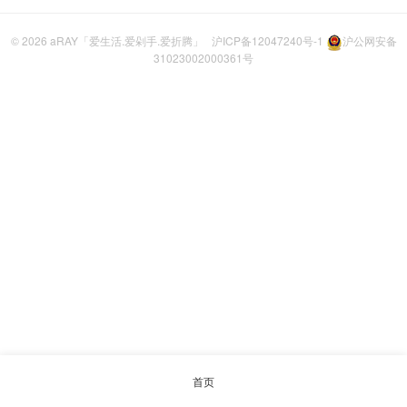
© 2026
aRAY「爱生活.爱剁手.爱折腾」
沪ICP备12047240号-1
沪公网安备
31023002000361号
首页